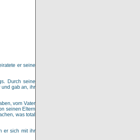
iratete er seine
gs. Durch seine
 und gab an, ihr
haben, vom Vater
on seinen Eltern
chen, was total
 er sich mit ihr