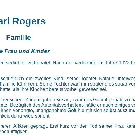
arl Rogers
Familie
e Frau und Kinder
eit verliebte, verheiratet. Nach der Verlobung im Jahre 1922 he
hließlich ein zweites Kind, seine Tochter Natalie unterwe
 Familie kümmern. Seine Tochter warf ihm später dies sogar vor
atte, als ihre Kindheit bereits vorbei gewesen sei.
 eher scheu. Zudem gaben sie an, zwar das Gefühl gehabt zu 
nnte. Bezüglich des Autoritätsverhaltens hätte er auch einiges v
hnen verlangte, unangenehme Gefühle mit sich selbst auszuma
twicklung widerspricht.
eren Affären geprägt. Erst kurz vor den Tod seiner Frau kann
bedürftigkeit.