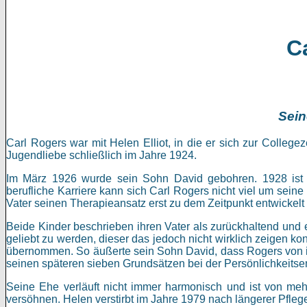
C
Sein
Carl Rogers war mit Helen Elliot, in die er sich zur Collegez
Jugendliebe schließlich im Jahre 1924.
Im März 1926 wurde sein Sohn David gebohren. 1928 ist sc
berufliche Karriere kann sich Carl Rogers nicht viel um seine
Vater seinen Therapieansatz erst zu dem Zeitpunkt entwickelt h
Beide Kinder beschrieben ihren Vater als zurückhaltend und
geliebt zu werden, dieser das jedoch nicht wirklich zeigen ko
übernommen. So äußerte sein Sohn David, dass Rogers von i
seinen späteren sieben Grundsätzen bei der Persönlichkeitsen
Seine Ehe verläuft nicht immer harmonisch und ist von mehr
versöhnen. Helen verstirbt im Jahre 1979 nach längerer Pflege